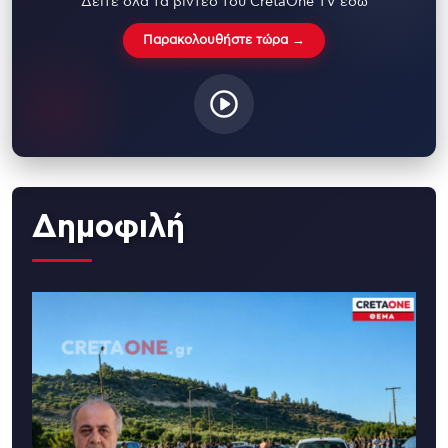
Δείτε όλα τα βίντεο του CretaOne TV εδώ
Παρακολουθήστε τώρα →
Δημοφιλή