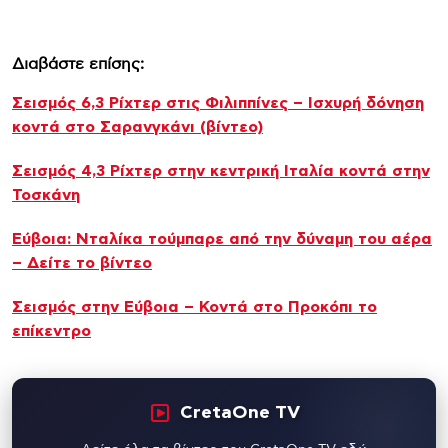
Διαβάστε επίσης:
Σεισμός 6,3 Ρίχτερ στις Φιλιππίνες – Ισχυρή δόνηση
κοντά στο Σαρανγκάνι (βίντεο)
Σεισμός 4,3 Ρίχτερ στην κεντρική Ιταλία κοντά στην
Τοσκάνη
Εύβοια: Νταλίκα τούμπαρε από την δύναμη του αέρα
– Δείτε το βίντεο
Σεισμός στην Εύβοια – Κοντά στο Προκόπι το
επίκεντρο
CretaOne TV