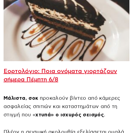
Εορτολόγιο: Ποια ονόματα γιορτάζουν
σήμερα Πέμπτη 6/8
Μάλιστα, σοκ
προκαλούν βίντεο από κάμερες
ασφαλείας σπιτιών και καταστημάτων από τη
στιγμή που «
χτυπά» ο ισχυρός σεισμός
.
Πλέον η σεισμική ακολουθία εξελίσσεται ομαλά,