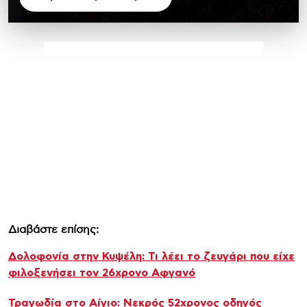
Διαβάστε επίσης:
Δολοφονία στην Κυψέλη: Τι λέει το ζευγάρι που είχε
φιλοξενήσει τον 26χρονο Αφγανό
Τραγωδία στο Αίγιο: Νεκρός 52χρονος οδηγός