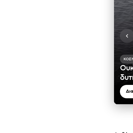
ΚΌΣ
Ουκ
δυτ
Δι