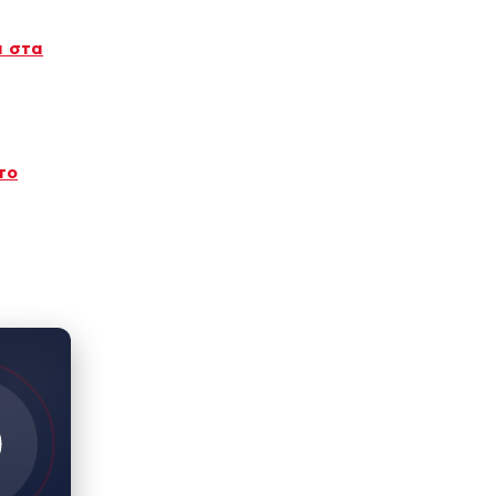
α στα
το