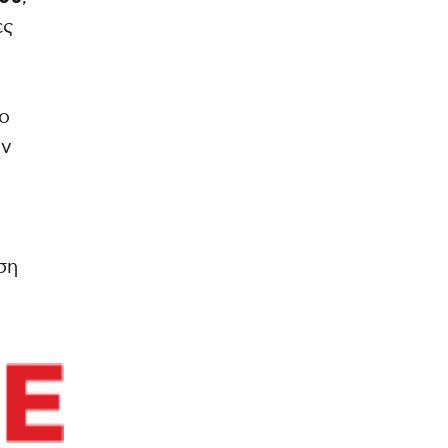
ες
το
ύν
ση