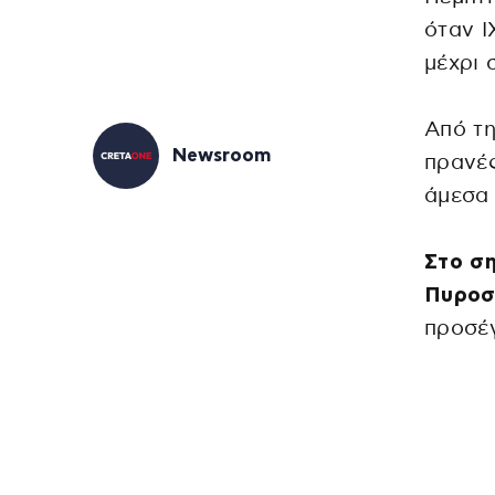
όταν Ι
μέχρι 
Από τ
Newsroom
πρανές
άμεσα 
Στο ση
Πυροσ
προσέγ