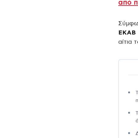
από 
Σύμφω
ΕΚΑΒ έ
αίτια 