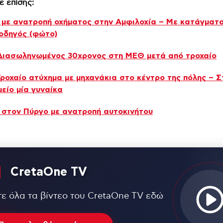
ε επίσης:
 με ανατροπή οχήματος στην Αμφιλοχία – Με κατάγματ
οδηγός (φώτο)
Διασωληνωμένος 30χρονος στη ΜΕΘ μετά από τροχαίο
Τροχαίο ατύχημα με μηχανάκια στο κέντρο της πόλης – Σ
είο μία γυναίκα
 στον Πύργο με ανατροπή αυτοκινήτου
CretaOne TV
τε όλα τα βίντεο του CretaOne TV εδώ