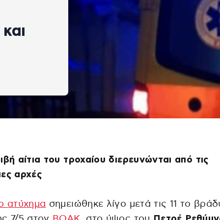
 και
ιβή αίτια του τροχαίου διερευνώνται από τις
ες αρχές
ο ατύχημα
σημειώθηκε λίγο μετά τις 11 το βράδ
ης 7/5 στον
ΒΟΑΚ
, στο ύψος του
Πετρέ Ρεθύμν