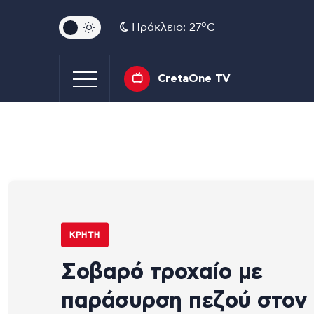
o
Ηράκλειο: 27
C
CretaOne TV
ΚΡΉΤΗ
Σοβαρό τροχαίο με
παράσυρση πεζού στον