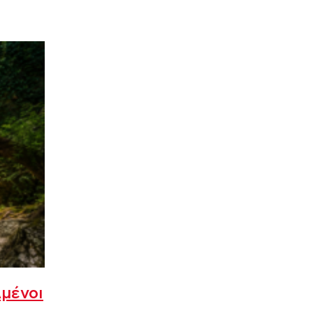
λμένοι