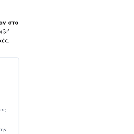
αν στο
ριβή
χές.
τας
την