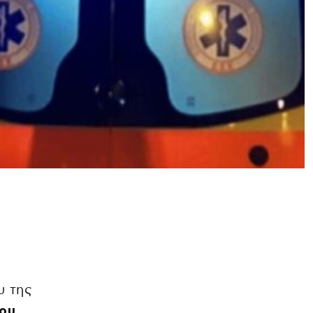
υ της
ου
,