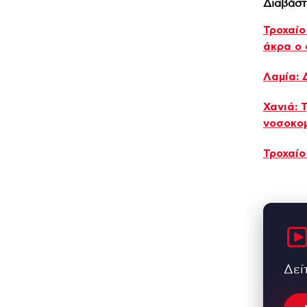
Διαβάστ
Τροχαίο
άκρα ο 
Λαμία: 
Χανιά: 
νοσοκομ
Τροχαίο
Δεί