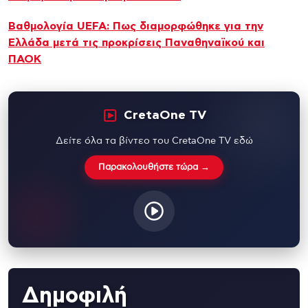
Βαθμολογία UEFA: Πως διαμορφώθηκε για την
Ελλάδα μετά τις προκρίσεις Παναθηναϊκού και
ΠΑΟΚ
CretaOne TV
Δείτε όλα τα βίντεο του CretaOne TV εδώ
Παρακολουθήστε τώρα →
Δημοφιλή