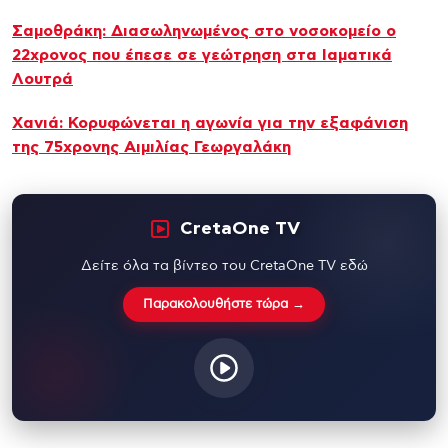
Σαμοθράκη: Διασωληνωμένος στο νοσοκομείο ο
22χρονος που έπεσε σε γεώτρηση στα Ιαματικά
Λουτρά
Xανιά: Κορυφώνεται η αγωνία για την εξαφάνιση
της 75χρονης Αιμιλίας Γεωργαλάκη
CretaOne TV
Δείτε όλα τα βίντεο του CretaOne TV εδώ
Παρακολουθήστε τώρα →