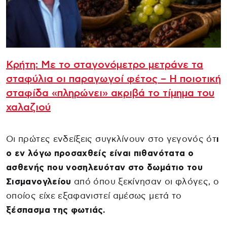
Κρήτη: Με το σταγονόμετρο μετράνε τα
σταφύλια οι παραγωγοί φέτος – Η ποιοτική
σταφίδα «πληρώνει» ακριβά το τίμημα του
χαλαζιού
Οι πρώτες ενδείξεις συγκλίνουν στο γεγονός ότ
ι
ο εν λόγω προσαχθείς είναι πιθανότατα ο
ασθενής που νοσηλευόταν στο δωμάτιο του
Σισμανογλείου
από όπου ξεκίνησαν οι φλόγες, ο
οποίος είχε εξαφανιστεί αμέσως μετά το
ξέσπασμα της φωτιάς.