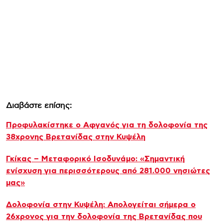
Διαβάστε επίσης:
Προφυλακίστηκε ο Αφγανός για τη δολοφονία της
38χρονης Βρετανίδας στην Κυψέλη
Γκίκας – Μεταφορικό Ισοδυνάμο: «Σημαντική
ενίσχυση για περισσότερους από 281.000 νησιώτες
μας»
Δολοφονία στην Κυψέλη: Απολογείται σήμερα ο
26χρονος για την δολοφονία της Βρετανίδας που