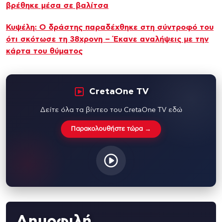
βρέθηκε μέσα σε βαλίτσα
Κυψέλη: Ο δράστης παραδέχθηκε στη σύντροφό του
ότι σκότωσε τη 38χρονη – Έκανε αναλήψεις με την
κάρτα του θύματος
CretaOne TV
Δείτε όλα τα βίντεο του CretaOne TV εδώ
Παρακολουθήστε τώρα →
Δημοφιλή