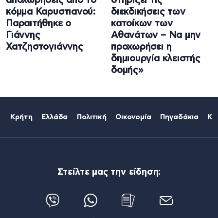
αποχωρήσεις από το
στηρίζει τις
κόμμα Καρυστιανού:
διεκδικήσεις των
Παραιτήθηκε ο
κατοίκων των
Γιάννης
Αθανάτων – Να μην
Χατζηστογιάννης
προχωρήσει η
δημιουργία κλειστής
δομής»
Κρήτη
Ελλάδα
Πολιτική
Οικονομία
Πηγαδάκια
Κό
Στείλτε μας την είδηση: