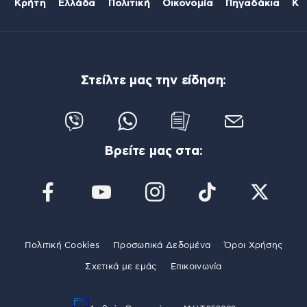
Κρήτη
Ελλάδα
Πολιτική
Οικονομία
Πηγαδάκια
Κό
Στείλτε μας την είδηση:
Βρείτε μας στα:
Πολιτική Cookies
Προσωπικά Δεδομένα
Όροι Χρήσης
Σχετικά με εμάς
Επικοινωνία