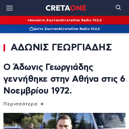
Ακούστε Ζωντανά
CretaOne Radio 102,3
Δείτε Ζωντανά
CretaOne Radio 102,3
ΑΔΩΝΙΣ ΓΕΩΡΓΙΑΔΗΣ
O Άδωνις Γεωργιάδης
γεννήθηκε στην Αθήνα στις 6
Νοεμβρίου 1972.
Η καταγωγή του είναι από το Αμύνταιο Φλώρινας,
Περισσότερα
αλλά μεγάλωσε στην Εκάλη της Αθήνας.
Εκπαιδεύτηκε στο Δημοτικό Σχολείο και στο Λύκειο
της Νέας Ερυθραίας. Στη συνέχεια, σπούδασε στο