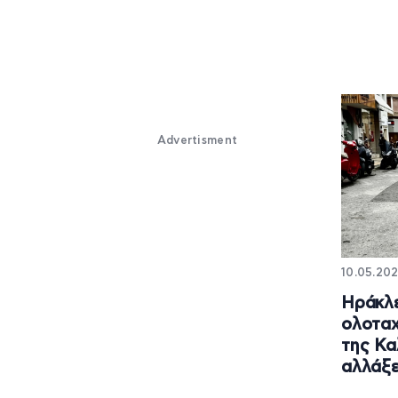
Advertisment
10.05.202
Ηράκλ
ολοταχ
της Κα
αλλάξε