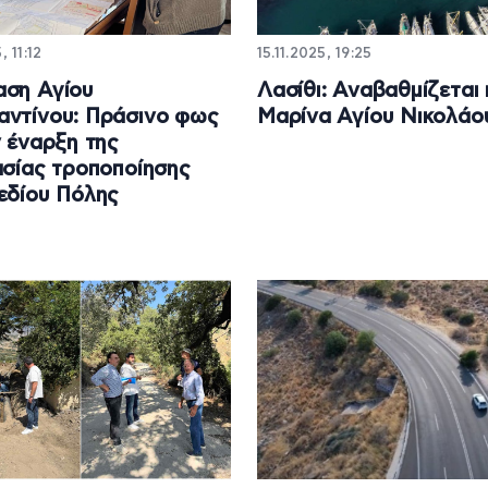
, 11:12
15.11.2025, 19:25
αση Αγίου
Λασίθι: Αναβαθμίζεται 
ντίνου: Πράσινο φως
Μαρίνα Αγίου Νικολάο
ν έναρξη της
ασίας τροποποίησης
εδίου Πόλης