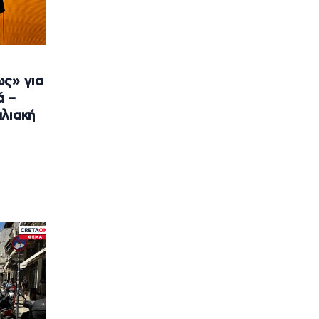
ως» για
ά –
λιακή