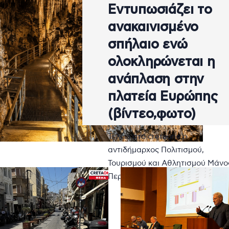
Εντυπωσιάζει το
ανακαινισμένο
σπήλαιο ενώ
ολοκληρώνεται η
ανάπλαση στην
πλατεία Ευρώπης
(βίντεο,φωτο)
Τι λέει στο cretaone ο
αντιδήμαρχος Πολιτισμού,
Τουρισμού και Αθλητισμού Μάνο
Περισυνάκης