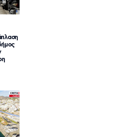
άπλαση
δήμος
ν
ρη