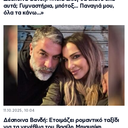
αυτά; Γυμναστήρια, μπότοξ… Παναγιά μου,
όλα τα κάνω…»
11.10.2025, 10:04
Δέσποινα Βανδή: Ετοιμάζει ρομαντικό ταξίδι
για τα γενέθλια του Βασίλη Μπισμπίκη