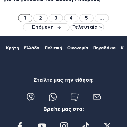
1
2
3
4
5
...
Επόμενη
Τελευταία »
Κρήτη
Ελλάδα
Πολιτική
Οικονομία
Πηγαδάκια
Κό
Στείλτε μας την είδηση:
Βρείτε μας στα: