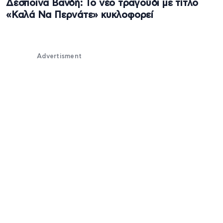
Δέσποινα Βανδή: Το νέο τραγούδι με τίτλο
«Καλά Να Περνάτε» κυκλοφορεί
Advertisment