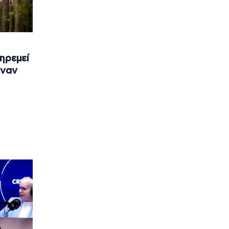
ηρεμεί
έναν