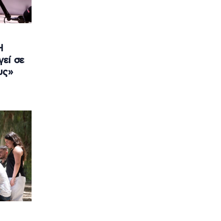
Η
εί σε
υς»