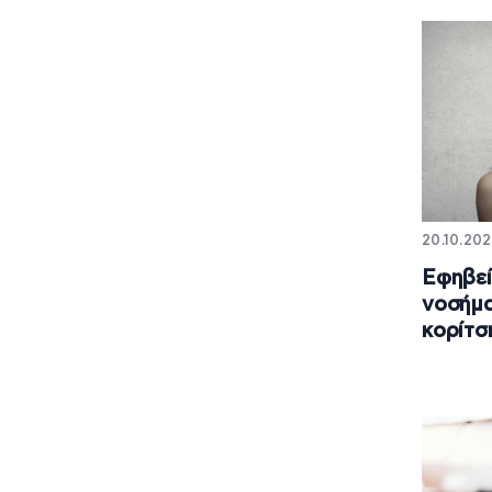
20.10.202
Εφηβεί
νοσήμα
κορίτσ