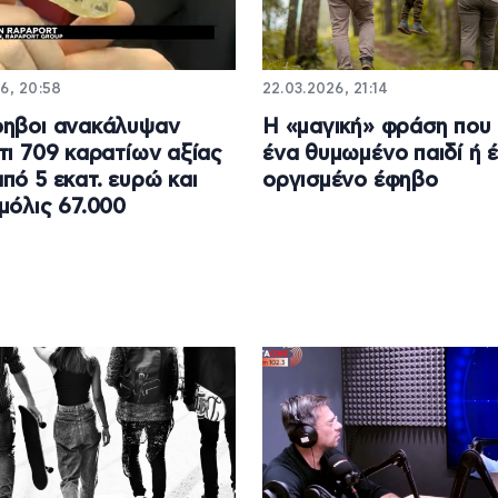
6, 20:58
22.03.2026, 21:14
φηβοι ανακάλυψαν
Η «μαγική» φράση που 
τι 709 καρατίων αξίας
ένα θυμωμένο παιδί ή 
πό 5 εκατ. ευρώ και
οργισμένο έφηβο
μόλις 67.000