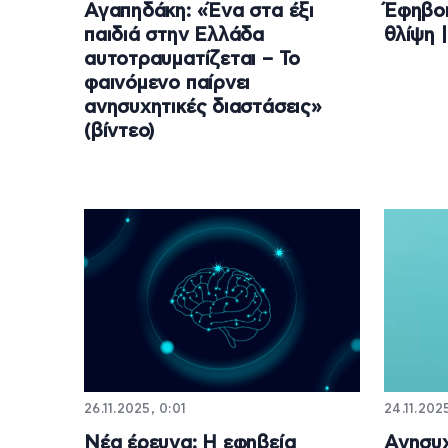
Αγαπηδάκη: «Ένα στα έξι
Έφηβοι
παιδιά στην Ελλάδα
θλίψη 
αυτοτραυματίζεται – Το
φαινόμενο παίρνει
ανησυχητικές διαστάσεις»
(βίντεο)
26.11.2025, 0:01
24.11.202
Νέα έρευνα: Η εφηβεία
Ανησυχ