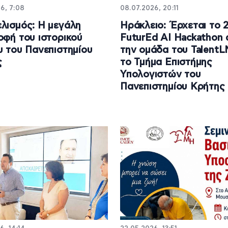
6, 7:08
08.07.2026, 20:11
λισμός: Η μεγάλη
Ηράκλειο: Έρχεται το 
οφή του ιστορικού
FuturEd AI Hackathon 
υ του Πανεπιστημίου
την ομάδα του TalentL
ς
το Τμήμα Επιστήμης
Υπολογιστών του
Πανεπιστημίου Κρήτης