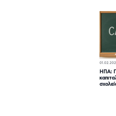
01.02.202
ΗΠΑ: Π
καπιτα
σχολεί