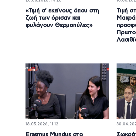
20.06.2026, 14:28
10.06.202
«Τιμή σ’ εκείνους όπου στη
Τιμή σ
ζωή των όρισαν και
Μακράκ
φυλάγουν Θερμοπύλες»
προσφ
Πρωτο
Λασιθί
18.05.2026, 11:12
30.04.202
Erasmus Mundus στο
Σωκρά