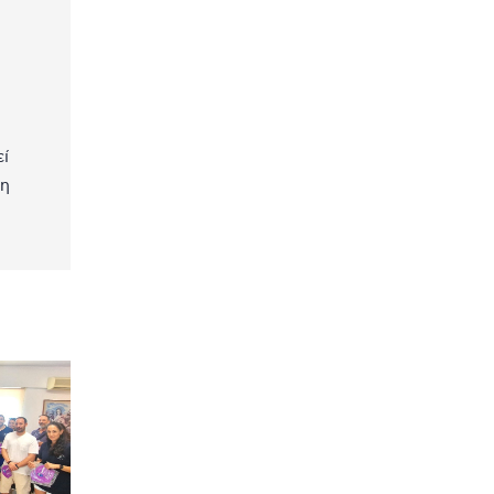
εί
τη
α