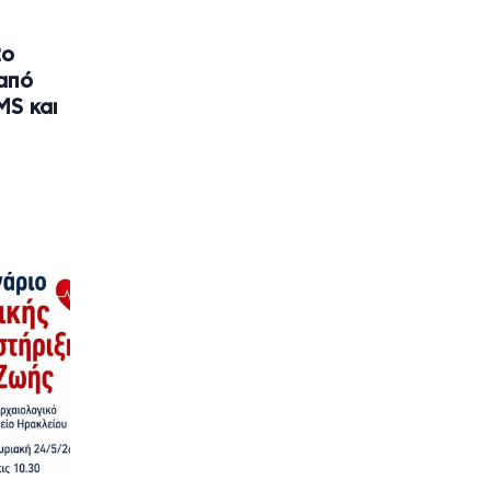
2o
από
MS και