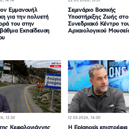
6, 14:14
22.05.2026, 13:51
τον Εμμανουήλ
Σεμινάριο Βασικής
η για την πολυετή
Υποστήριξης Ζωής στο
ορά του στην
Συνεδριακό Κέντρο το
βάθμια Εκπαίδευση
Αρχαιολογικού Μουσεί
ου
6, 12:32
12.03.2026, 14:30
της Κεφαλογιάννης
Η Epignosis επιστρέφει