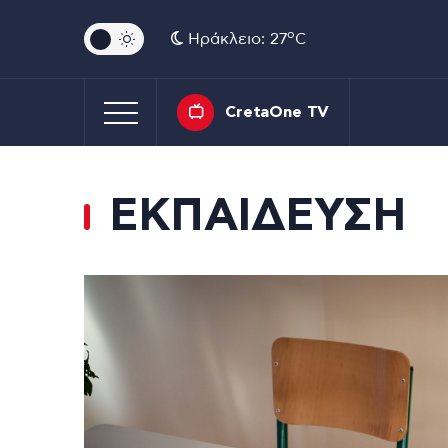
o
Ηράκλειο: 27
C
CretaOne TV
ΕΚΠΑΙΔΕΥΣΗ