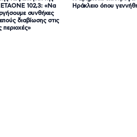
RETAONE 102,3: «Να
Ηράκλειο όπου γεννήθ
ργήσουμε συνθήκες
επούς διαβίωσης στις
ς περιοχές»