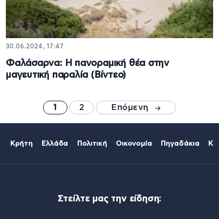
30.06.2024, 17:47
Φαλάσαρνα: Η πανοραμική θέα στην
μαγευτική παραλία (Βίντεο)
1
2
Επόμενη
Κρήτη
Ελλάδα
Πολιτική
Οικονομία
Πηγαδάκια
Κό
Στείλτε μας την είδηση: