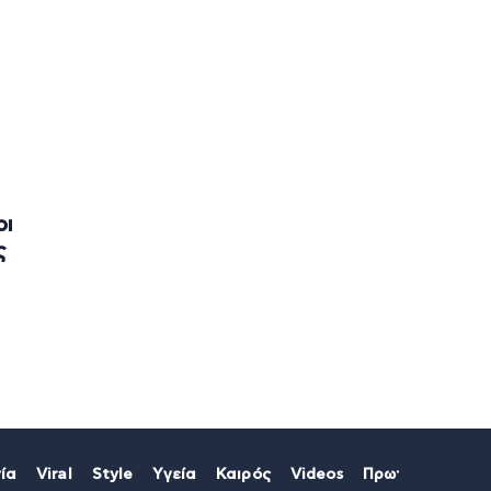
οι
ς
ία
Viral
Style
Υγεία
Καιρός
Videos
Πρωτοσέλιδα