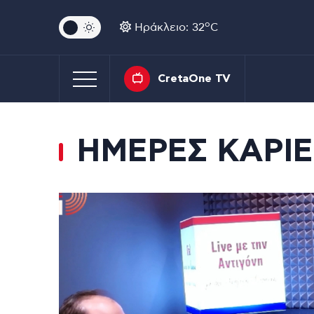
o
Ηράκλειο: 32
C
CretaOne TV
ΗΜΕΡΕΣ ΚΑΡΙ