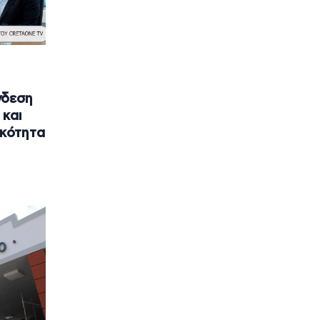
νδεση
 και
ικότητα