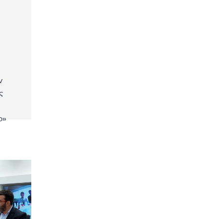
ν
ς
ο»