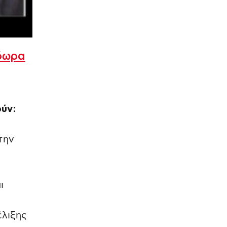
όωρα
ούν:
την
ι
έλιξης