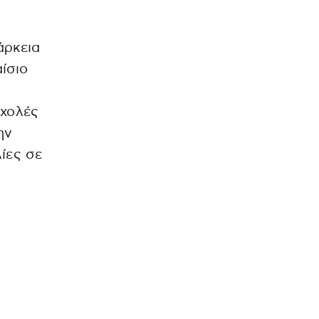
άρκεια
ίσιο
Σχολές
ην
ίες σε