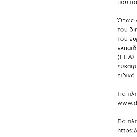
που πα
Όπως α
του δι
του ευ
εκπαιδ
(ΕΠΑΣ)
ευκαιρ
ειδικό
Για πλ
www.dy
Για πλ
https: