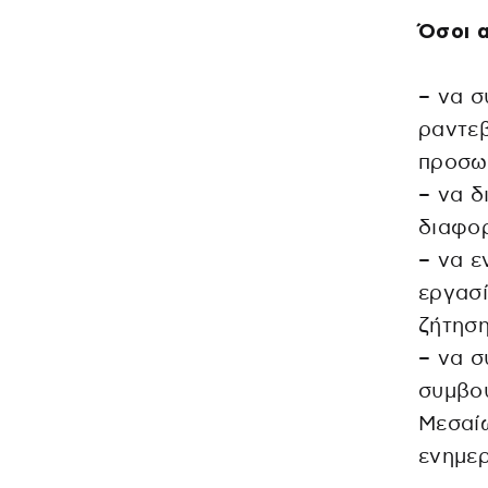
Όσοι α
– να σ
ραντεβ
προσω
– να δ
διαφορ
– να ε
εργασί
ζήτηση
– να σ
συμβο
Μεσαί
ενημερ