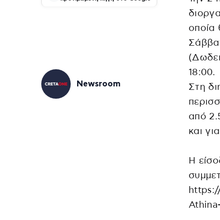
διοργ
οποία 
Σάββατ
(Δωδεκ
18:00.
Newsroom
Στη δι
περισσ
από 2.
και γι
Η είσο
συμμετ
https:
Athina