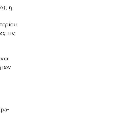
Α), η
τερίου
ως τις
άνω
ήτων
η
ypa-