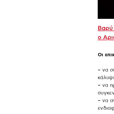
Βαρύ
ο Αρι
Οι επι
– να σ
κάλυψ
– να π
συγκε
– να α
ενδιαφ