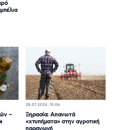
ερό
αμπέλια
28.07.2024, 15:06
μών –
Ξηρασία: Απανωτά
ι
«χτυπήματα» στην αγροτική
παραγωγή