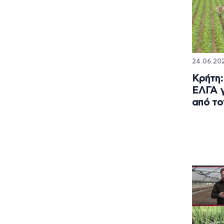
24.06.202
Κρήτη:
ΕΛΓΑ γ
από τ