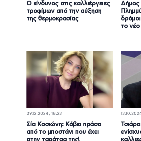
Ο κίνδυνος στις καλλιέργειες
Δήμος 
τροφίμων από την αύξηση
Πλημμύ
της θερμοκρασίας
δρόμοι
το νέο
09.12.2024, 18:23
13.10.202
Σία Κοσιώνη: Κόβει πράσα
Τσιάρα
από το μποστάνι που έχει
ενίσχυ
στην ταράτσα της!
καλλιε