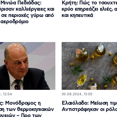
Μινώα Πεδιάδας:
Κρήτη: Πώς το τσουχτ
ρισαν καλλιέργειες και
κρύο επηρεάζει ελιές, 
 σε περιοχές γύρω από
και κηπευτικά
 αεροδρόμιο
4, 12:54
30.08.2024, 13:05
ς: Μονόδρομος η
Ελαιόλαδο: Μείωση τι
ση των θερμοκηπιακών
Αντιστράφηκαν οι ρόλο
ργειών – Προ των