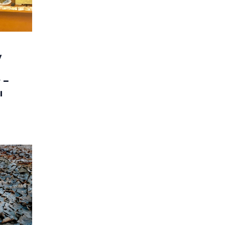
ν
 –
ι