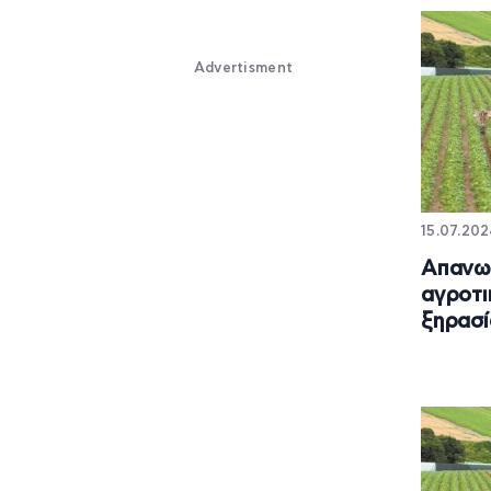
Advertisment
15.07.202
Απανω
αγροτι
ξηρασί