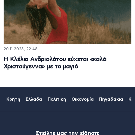
20.11.2023, 22:48
Η Κλέλια Ανδριολάτου εύχεται «καλά
Χριστούγεννα» με το μαγιό
Κρήτη
Ελλάδα
Πολιτική
Οικονομία
Πηγαδάκια
Κό
Στείλτε μας την είδηση: