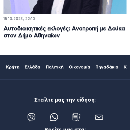
15.10.2023, 22:10
Αυτοδιοικητικές εκλογές: Ανατροπή με Δούκα
στον Δήμο Αθηναίων
Κρήτη
Ελλάδα
Πολιτική
Οικονομία
Πηγαδάκια
Κό
Στείλτε μας την είδηση:
Βρείτε μας στα: