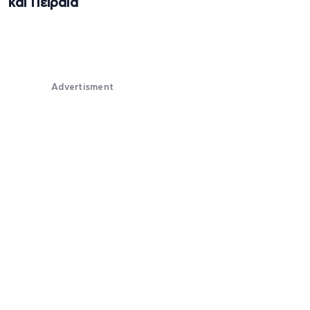
και Πειραιά
Advertisment