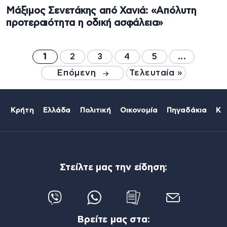
Μάξιμος Σενετάκης από Χανιά: «Απόλυτη
προτεραιότητα η οδική ασφάλεια»
1
2
3
4
5
...
Επόμενη
Τελευταία »
Κρήτη
Ελλάδα
Πολιτική
Οικονομία
Πηγαδάκια
Κό
Στείλτε μας την είδηση:
Βρείτε μας στα: