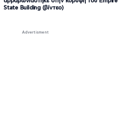
αρραβωνιάστηκε στην κορυφή του Empire
State Building (βίντεο)
Advertisment