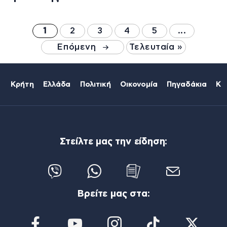
1
2
3
4
5
...
Επόμενη
Τελευταία »
Κρήτη
Ελλάδα
Πολιτική
Οικονομία
Πηγαδάκια
Κό
Στείλτε μας την είδηση:
Βρείτε μας στα: