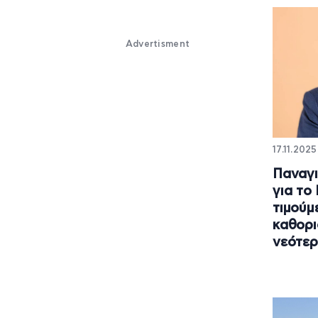
Advertisment
17.11.2025
Παναγ
για το
τιμούμε
καθορι
νεότερ