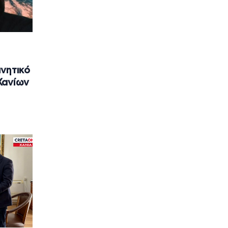
νητικό
Χανίων