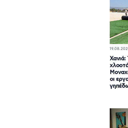
19.08.202
Χανιά:
χλοοτά
Μοναχή
οι εργ
γηπέδ