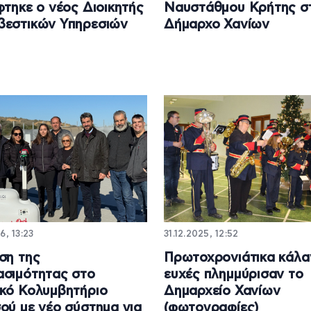
φτηκε ο νέος Διοικητής
Ναυστάθμου Κρήτης σ
βεστικών Υπηρεσιών
Δήμαρχο Χανίων
6, 13:23
31.12.2025, 12:52
ση της
Πρωτοχρονιάτικα κάλα
σιμότητας στο
ευχές πλημμύρισαν το
κό Κολυμβητήριο
Δημαρχείο Χανίων
ού με νέο σύστημα για
(φωτογραφίες)