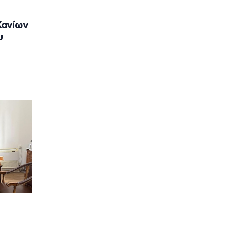
Χανίων
υ