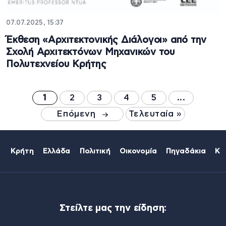
07.07.2025, 15:37
Έκθεση «Αρχιτεκτονικής Διάλογοι» από την
Σχολή Αρχιτεκτόνων Μηχανικών του
Πολυτεχνείου Κρήτης
1
2
3
4
5
...
Επόμενη
Τελευταία »
Κρήτη
Ελλάδα
Πολιτική
Οικονομία
Πηγαδάκια
Κό
Στείλτε μας την είδηση: