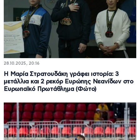
28.10.2025, 20:16
Η Μαρία Στρατουδάκη γράφει ιστορία: 3
μετάλλια και 2 ρεκόρ Ευρώπης Νεανίδων στο
Ευρωπαϊκό Πρωτάθλημα (Φώτο)