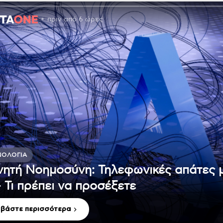
πριν από 6 ώρες
ΝΟΛΟΓΊΑ
νητή Νοημοσύνη: Τηλεφωνικές απάτες 
– Τι πρέπει να προσέξετε
αβάστε περισσότερα