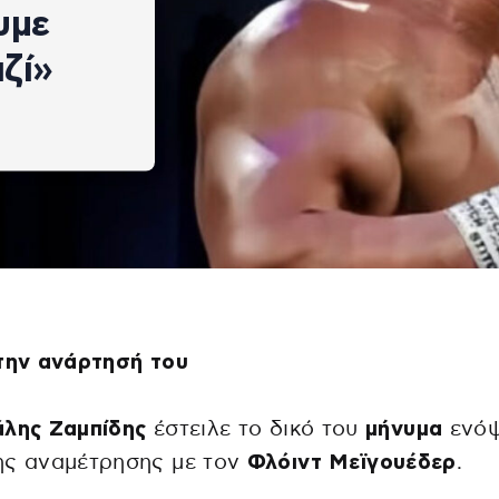
υμε
ζί»
 την ανάρτησή του
άλης Ζαμπίδης
έστειλε το δικό του
μήνυμα
ενόψ
ης αναμέτρησης με τον
Φλόιντ Μεϊγουέδερ
.