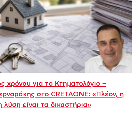
ος χρόνου για το Κτηματολόγιο –
ερναράκης στο CRETAONE: «Πλέον, η
η λύση είναι τα δικαστήρια»