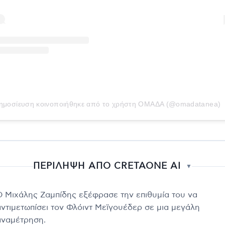
ημοσίευση κοινοποιήθηκε από το χρήστη ΟΜΑΔΑ (@omadatanea)
ΠΕΡΙΛΗΨΗ ΑΠΟ CRETAONE AI
▼
Ο Μιχάλης Ζαμπίδης εξέφρασε την επιθυμία του να
αντιμετωπίσει τον Φλόιντ Μεϊγουέδερ σε μια μεγάλη
αναμέτρηση.