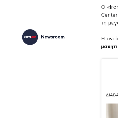
Ο «Iro
Center
τη με
Newsroom
Η αντί
μαχητ
ΔΙΑΒ