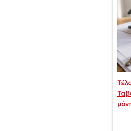
Τέλ
Ταβ
μόν