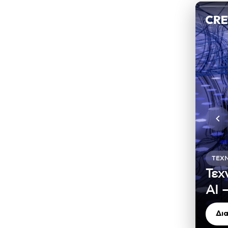
ΤΕΧ
Τεχ
ΑΙ 
Δι