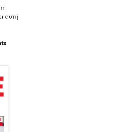
om
ει αυτή
nts