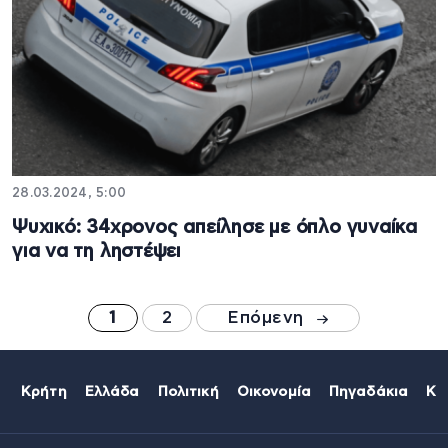
28.03.2024, 5:00
Ψυχικό: 34χρονος απείλησε με όπλο γυναίκα
για να τη ληστέψει
1
2
Επόμενη
Κρήτη
Ελλάδα
Πολιτική
Οικονομία
Πηγαδάκια
Κό