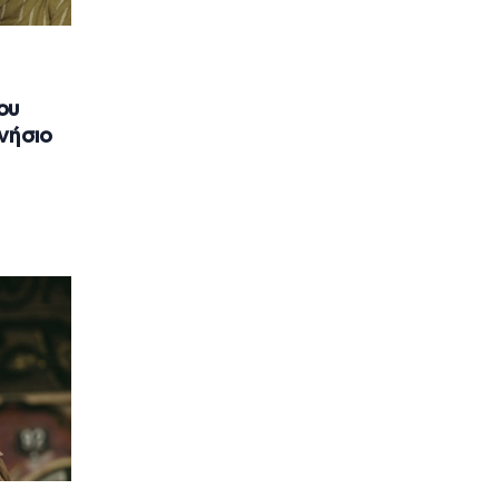
ου
νήσιο