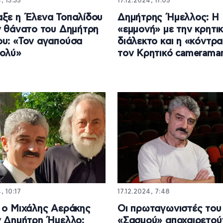
, 13:35
17.12.2024, 11:05
ξε η Έλενα Τοπαλίδου
Δημήτρης Ήμελλος: Η
ν θάνατο του Δημήτρη
«εμμονή» με την κρητι
υ: «Τον αγαπούσα
διάλεκτο και η «κόντρα
πολύ»
τον Κρητικό camerama
, 10:17
17.12.2024, 7:48
 ο Μιχάλης Αεράκης
Οι πρωταγωνιστές του
ν Δημήτρη Ήμελλο:
«Σασμού» αποχαιρετού