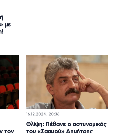
κή
» με
n!
16.12.2024, 20:36
Θλίψη: Πέθανε ο αστυνομικός
ν τον
του «Σασμού» Δημήτρης