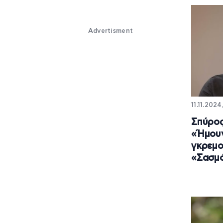
Advertisment
11.11.2024
Σπύρος
«Ήμουν
γκρεμο
«Σασμό