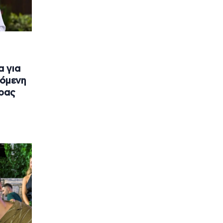
α για
πόμενη
έρας