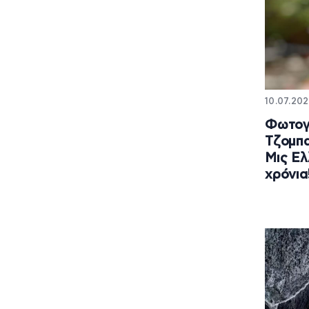
10.07.202
Φωτογ
Τζομπα
Μις Ελ
χρόνια