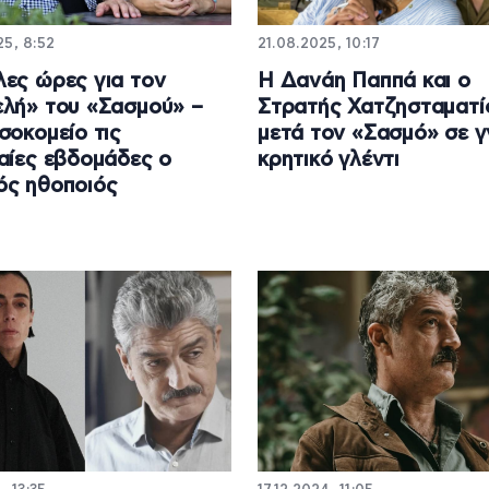
25, 8:52
21.08.2025, 10:17
ες ώρες για τον
Η Δανάη Παππά και ο
λή» του «Σασμού» –
Στρατής Χατζησταματί
σοκομείο τις
μετά τον «Σασμό» σε γ
αίες εβδομάδες ο
κρητικό γλέντι
ός ηθοποιός