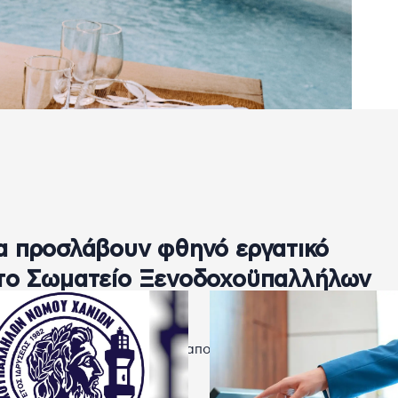
α προσλάβουν φθηνό εργατικό
στο Σωματείο Ξενοδοχοϋπαλλήλων
παραμένουν στις θέσεις, ενώ απολύονται μακροχρόνιοι ντόπιοι