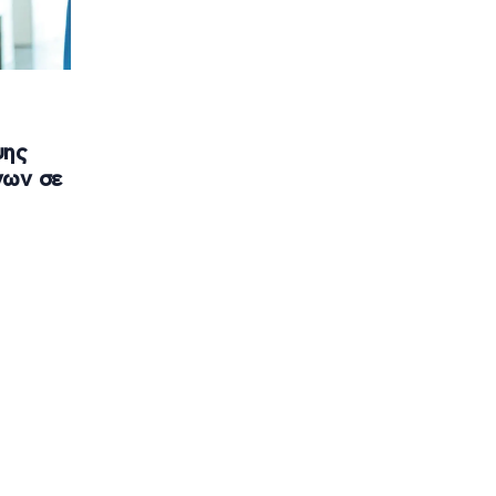
ι
ψης
νων σε