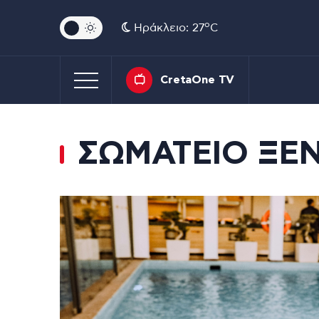
o
Ηράκλειο: 27
C
CretaOne TV
ΣΩΜΑΤΕΙΟ ΞΕ