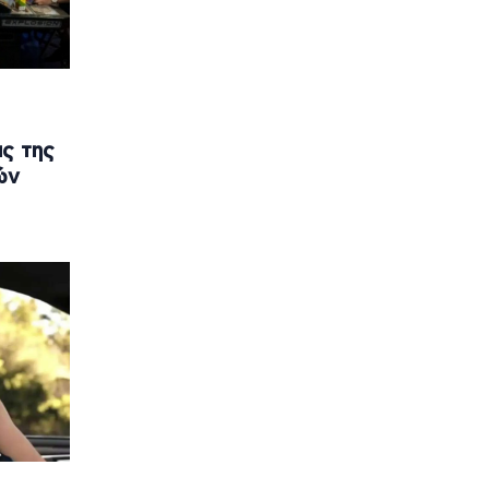
ς της
ών