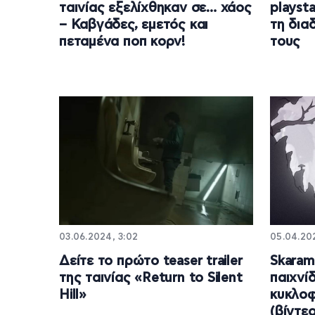
ταινίας εξελίχθηκαν σε… χάος
playst
– Καβγάδες, εμετός και
τη δια
πεταμένα ποπ κορν!
τους
03.06.2024, 3:02
05.04.202
Δείτε το πρώτο teaser trailer
Skaram
της ταινίας «Return to Silent
παιχνίδ
Hill»
κυκλο
(βίντεο