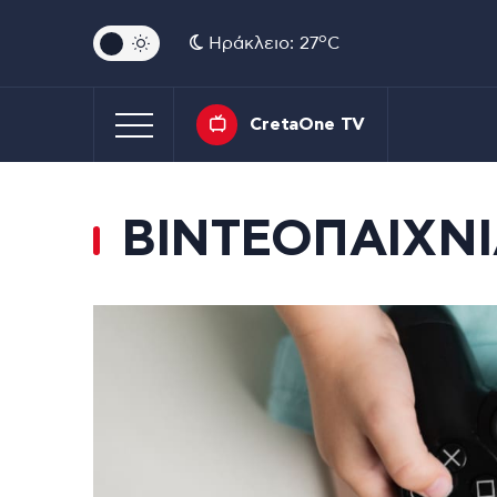
o
Ηράκλειο: 27
C
CretaOne TV
ΒΙΝΤΕΟΠΑΙΧΝΙ