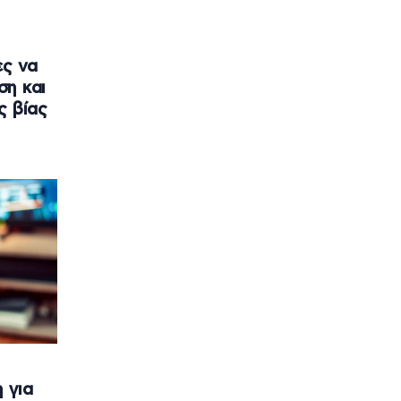
ες να
ση και
ς βίας
η για