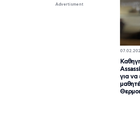
Advertisment
07.02.202
Καθηγη
Assass
για να
μαθητέ
Θερμο