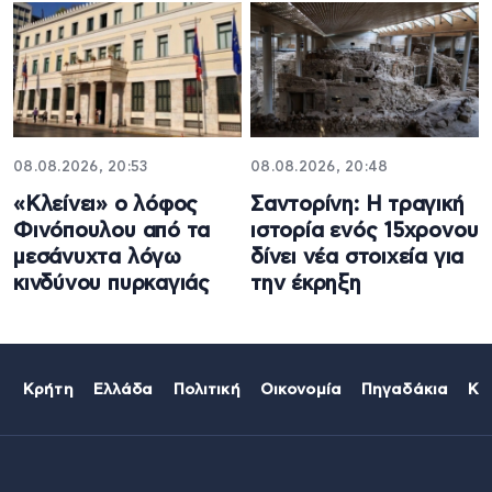
08.08.2026, 20:53
08.08.2026, 20:48
«Κλείνει» ο λόφος
Σαντορίνη: Η τραγική
Φινόπουλου από τα
ιστορία ενός 15χρονου
μεσάνυχτα λόγω
δίνει νέα στοιχεία για
κινδύνου πυρκαγιάς
την έκρηξη
Κρήτη
Ελλάδα
Πολιτική
Οικονομία
Πηγαδάκια
Κό