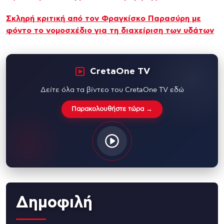
Σκληρή κριτική από τον Φραγκίσκο Παρασύρη με
φόντο το νομοσχέδιο για τη διαχείριση των υδάτων
CretaOne TV
Δείτε όλα τα βίντεο του CretaOne TV εδώ
Παρακολουθήστε τώρα →
Δημοφιλή