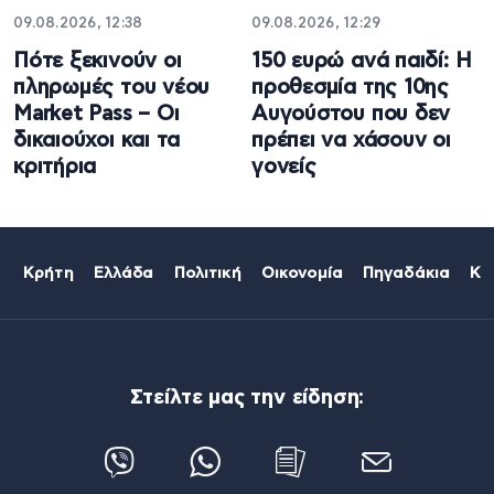
09.08.2026, 12:38
09.08.2026, 12:29
Πότε ξεκινούν οι
150 ευρώ ανά παιδί: Η
πληρωμές του νέου
προθεσμία της 10ης
Market Pass – Οι
Αυγούστου που δεν
δικαιούχοι και τα
πρέπει να χάσουν οι
κριτήρια
γονείς
Κρήτη
Ελλάδα
Πολιτική
Οικονομία
Πηγαδάκια
Κό
Στείλτε μας την είδηση: