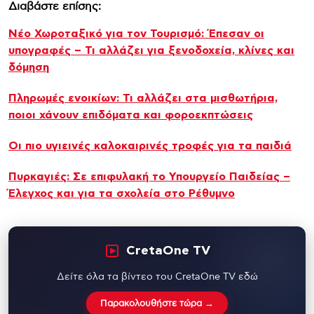
Διαβάστε επίσης:
Νέο Χωροταξικό για τον Τουρισμό: Έπεσαν οι
υπογραφές – Τι αλλάζει για ξενοδοχεία, κλίνες και
δόμηση
Πληρωμές ενοικίων: Τι αλλάζει στα μισθωτήρια,
ποιοι χάνουν επιδόματα και φοροεκπτώσεις
Οι πιο υγιεινές καλοκαιρινές τροφές για τα παιδιά
Πυρκαγιές: Σε επιφυλακή το Υπουργείο Παιδείας –
Έλεγχος και για τα σχολεία στο Ρέθυμνο
CretaOne TV
Δείτε όλα τα βίντεο του CretaOne TV εδώ
Παρακολουθήστε τώρα →