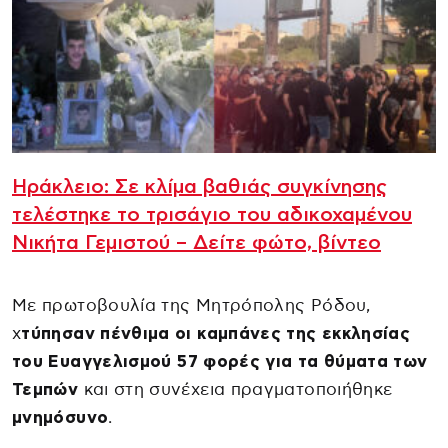
Ηράκλειο: Σε κλίμα βαθιάς συγκίνησης
τελέστηκε το τρισάγιο του αδικοχαμένου
Νικήτα Γεμιστού – Δείτε φώτο, βίντεο
Με πρωτοβουλία της Μητρόπολης Ρόδου,
χ
τύπησαν πένθιμα οι καμπάνες της εκκλησίας
του Ευαγγελισμού
57 φορές για τα θύματα των
Τεμπών
και στη συνέχεια πραγματοποιήθηκε
μνημόσυνο
.