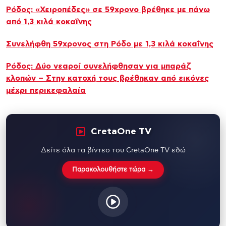
Ρόδος: «Χειροπέδες» σε 59χρονο βρέθηκε με πάνω
από 1,3 κιλά κοκαΐνης
Συνελήφθη 59χρονος στη Ρόδο με 1,3 κιλά κοκαΐνης
Ρόδος: Δύο νεαροί συνελήφθησαν για μπαράζ
κλοπών – Στην κατοχή τους βρέθηκαν από εικόνες
μέχρι περικεφαλαία
CretaOne TV
Δείτε όλα τα βίντεο του CretaOne TV εδώ
Παρακολουθήστε τώρα →