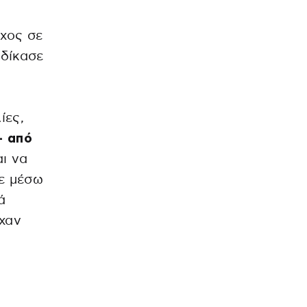
οχος σε
αδίκασε
ίες,
- από
αι να
τε μέσω
ά
ίχαν