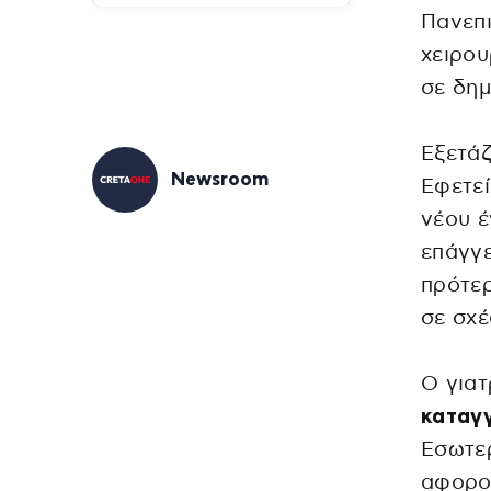
Πανεπι
χειρου
σε δημ
Εξετάζ
Newsroom
Εφετε
νέου έ
επάγγε
πρότερ
σε σχέ
Ο για
καταγγ
Εσωτε
αφορού