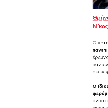
Θρήνο
Νίκο
Ο κατ
πανεπ
έρευνα
παντελ
σκευωρ
Ο ίδιο
φερόμ
αναστο