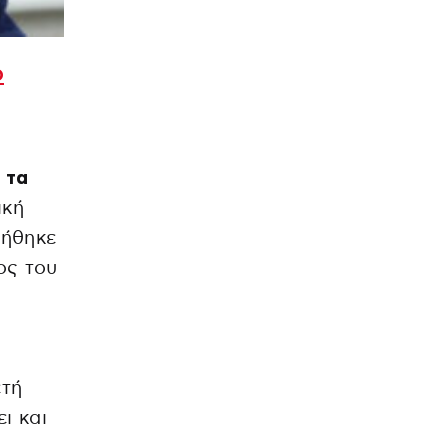
ο
 τα
ική
νήθηκε
ος του
ετή
ι και