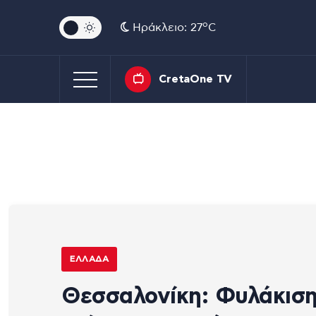
o
Ηράκλειο: 27
C
CretaOne TV
ΕΛΛΆΔΑ
Θεσσαλονίκη: Φυλάκιση