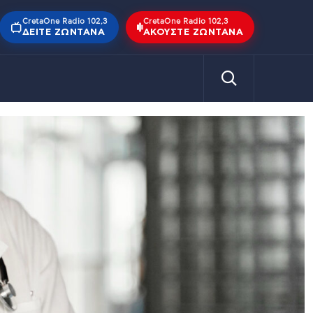
CretaOne Radio 102,3
CretaOne Radio 102,3
ΔΕΊΤΕ ΖΩΝΤΑΝΆ
ΑΚΟΎΣΤΕ ΖΩΝΤΑΝΆ