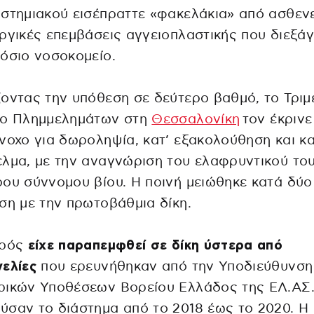
στημιακού εισέπραττε «φακελάκια» από ασθενε
ργικές επεμβάσεις αγγειοπλαστικής που διεξά
όσιο νοσοκομείο.
οντας την υπόθεση σε δεύτερο βαθμό, το Τριμ
ίο Πλημμελημάτων στη
Θεσσαλονίκη
τον έκρινε
νοχο για δωροληψία, κατ’ εξακολούθηση και κα
λμα, με την αναγνώριση του ελαφρυντικού το
ου σύννομου βίου. Η ποινή μειώθηκε κατά δύο
ση με την πρωτοβάθμια δίκη.
τρός
είχε παραπεμφθεί σε δίκη ύστερα από
ελίες
που ερευνήθηκαν από την Υποδιεύθυνση
ρικών Υποθέσεων Βορείου Ελλάδος της ΕΛ.ΑΣ.
σαν το διάστημα από το 2018 έως το 2020. Η