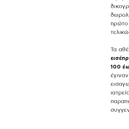
δικογρ
δωρολη
πρώτο 
τελικώ
Τα αθέ
εισέπρ
100 έ
έγιναν
εισαγω
ιατρεί
παραπε
συγγεν