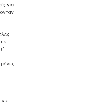
ίς για
γονταν
ελές
 εκ
τ’
υ
 μήνες
 και