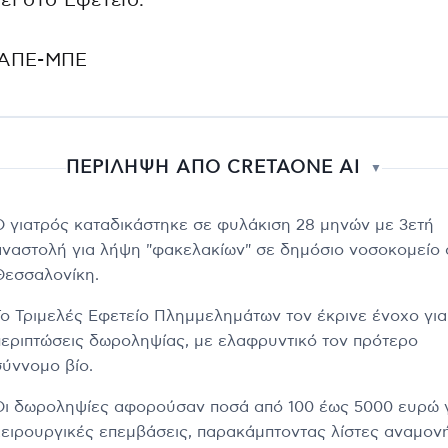
εί στο Εφετείο.
 ΑΠΕ-ΜΠΕ
ΠΕΡΙΛΗΨΗ ΑΠΟ CRETAONE AI
▼
Ο γιατρός καταδικάστηκε σε φυλάκιση 28 μηνών με 3ετή
αναστολή για λήψη "φακελακίων" σε δημόσιο νοσοκομείο 
Θεσσαλονίκη.
Το Τριμελές Εφετείο Πλημμελημάτων τον έκρινε ένοχο για
περιπτώσεις δωροληψίας, με ελαφρυντικό τον πρότερο
σύννομο βίο.
Οι δωροληψίες αφορούσαν ποσά από 100 έως 5000 ευρώ 
χειρουργικές επεμβάσεις, παρακάμπτοντας λίστες αναμον