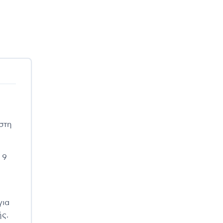
στη
 9
για
ής.