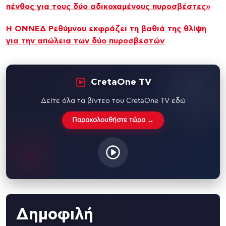
πένθος για τους δύο αδικοχαμένους πυροσβέστες»
Η ΟΝΝΕΔ Ρεθύμνου εκφράζει τη βαθιά της θλίψη
για την απώλεια των δύο πυροσβεστών
CretaOne TV
Δείτε όλα τα βίντεο του CretaOne TV εδώ
Παρακολουθήστε τώρα →
Δημοφιλή