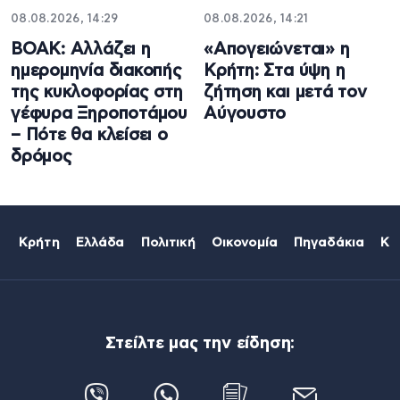
08.08.2026, 14:29
08.08.2026, 14:21
ΒΟΑΚ: Αλλάζει η
«Απογειώνεται» η
ημερομηνία διακοπής
Κρήτη: Στα ύψη η
της κυκλοφορίας στη
ζήτηση και μετά τον
γέφυρα Ξηροποτάμου
Αύγουστο
– Πότε θα κλείσει ο
δρόμος
Κρήτη
Ελλάδα
Πολιτική
Οικονομία
Πηγαδάκια
Κό
Στείλτε μας την είδηση: