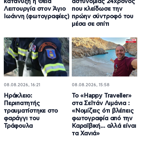
κατάνυξη η Θεία
αστυνομίας 24χρονος
Λειτουργία στον Άγιο
που κλείδωσε την
Ιωάννη (φωτογραφίες)
πρώην σύντροφό του
μέσα σε σπίτι
08.08.2026, 16:21
08.08.2026, 15:58
Ηράκλειο:
Το «Happy Traveller»
Περιπατητής
στα Σεϊτάν Λιμάνια :
τραυματίστηκε στο
«Νομίζεις ότι βλέπεις
φαράγγι του
φωτογραφία από την
Τράφουλα
Καραϊβική… αλλά είναι
τα Χανιά»