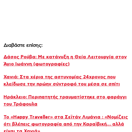
Διαβάστε επίσης:
Δάσος Ρούβα: Με κατάνυξη η Θεία Λειτουργία στον
Άγιο Ιωάννη (φωτογραφίες)
Χανιά: Στα χέρια της αστυνομίας 24χρονος που
κλείδωσε την πρώην σύντροφό του μέσα σε σπίτι
Ηράκλειο: Περιπατητής τραυματίστηκε στο φαράγγι
του Τράφουλα
Το «Happy Traveller» στα Σεϊτάν Λιμάνια : «Νομίζεις
ότι βλέπεις φωτογραφία από την Καραϊβική… αλλά
είναι τα Χανιά»