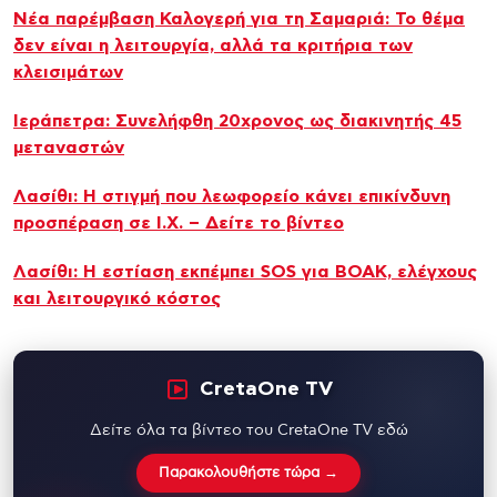
Νέα παρέμβαση Καλογερή για τη Σαμαριά: Το θέμα
δεν είναι η λειτουργία, αλλά τα κριτήρια των
κλεισιμάτων
Ιεράπετρα: Συνελήφθη 20χρονος ως διακινητής 45
μεταναστών
Λασίθι: Η στιγμή που λεωφορείο κάνει επικίνδυνη
προσπέραση σε Ι.Χ. – Δείτε το βίντεο
Λασίθι: Η εστίαση εκπέμπει SOS για ΒΟΑΚ, ελέγχους
και λειτουργικό κόστος
CretaOne TV
Δείτε όλα τα βίντεο του CretaOne TV εδώ
Παρακολουθήστε τώρα →