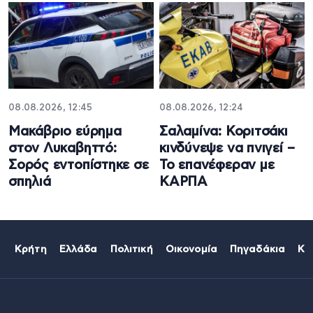
08.08.2026, 12:45
08.08.2026, 12:24
Μακάβριο εύρημα
Σαλαμίνα: Κοριτσάκι
στον Λυκαβηττό:
κινδύνεψε να πνιγεί –
Σορός εντοπίστηκε σε
Το επανέφεραν με
σπηλιά
ΚΑΡΠΑ
Κρήτη
Ελλάδα
Πολιτική
Οικονομία
Πηγαδάκια
Κό