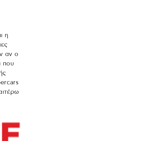
ι η
ιες
ν αν ο
ά που
ής
ercars
αιτέρω