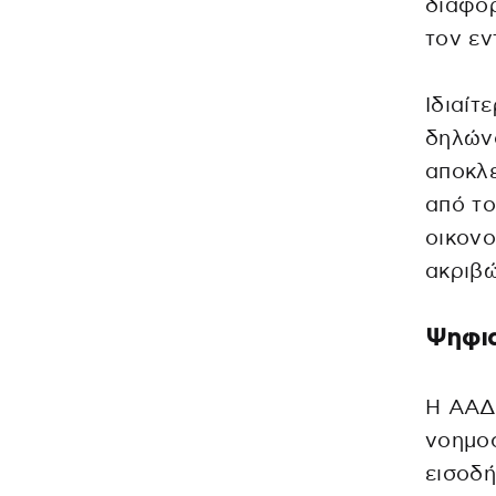
διαφορ
τον εν
Ιδιαίτ
δηλώνο
αποκλε
από τ
οικονο
ακριβώ
Ψηφια
Η ΑΑΔ
νοημοσ
εισοδή