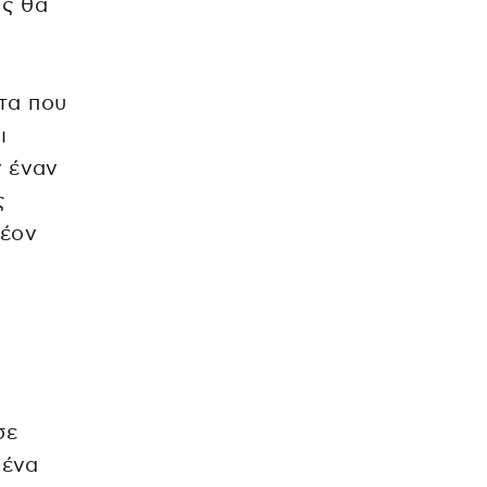
ος θα
ατα που
ι
ν έναν
ς
λέον
σε
μένα