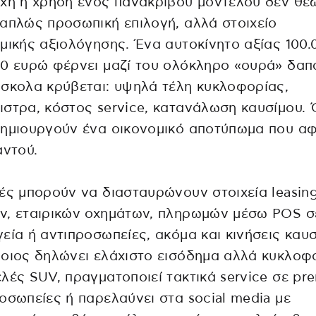
χή ή χρήση ενός πανάκριβου μοντέλου δεν θεω
απλώς προσωπική επιλογή, αλλά στοιχείο
μικής αξιολόγησης. Ένα αυτοκίνητο αξίας 100.
00 ευρώ φέρνει μαζί του ολόκληρο «ουρά» δα
σκολα κρύβεται: υψηλά τέλη κυκλοφορίας,
στρα, κόστος service, κατανάλωση καυσίμου.
ημιουργούν ένα οικονομικό αποτύπωμα που αφ
αντού.
ές μπορούν να διασταυρώνουν στοιχεία leasing
ν, εταιρικών οχημάτων, πληρωμών μέσω POS σ
εία ή αντιπροσωπείες, ακόμα και κινήσεις καυσ
οιος δηλώνει ελάχιστο εισόδημα αλλά κυκλοφ
λές SUV, πραγματοποιεί τακτικά service σε pr
οσωπείες ή παρελαύνει στα social media με