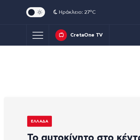
o
Ηράκλειο: 27
C
CretaOne TV
ΕΛΛΆΔΑ
Το αυτοκίνητο στο κέντ