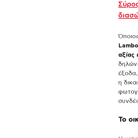
Σύρος
διασ
Όποιο
Lambo
αξίας
δηλώνε
έξοδα,
η δικα
φωτογρ
συνδέο
Το οι