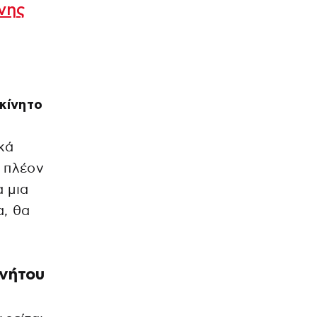
ονης
κίνητο
κά
ί πλέον
α μια
α, θα
ινήτου