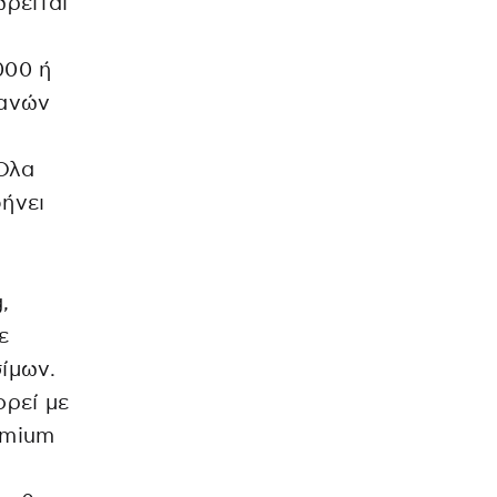
ρείται
000 ή
πανών
 Όλα
ήνει
,
ε
ίμων.
ορεί με
emium