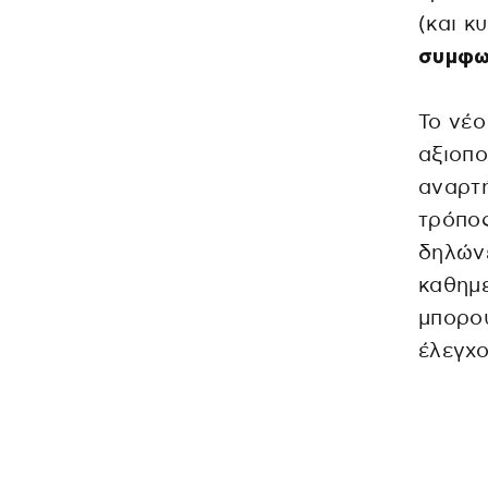
(και κ
συμφω
Το νέο
αξιοπ
αναρτή
τρόπος
δηλώνε
καθημε
μπορού
έλεγχο