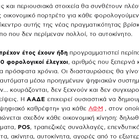
ις και περιουσιακά στοιχεία θα συνθέτουν πλέο
 οικονομικό πορτρέτο για κάθε φορολογούμεν
ίκεντρο αυτής της νέας πραγματικότητας βρίσκ
πο που δεν περίμεναν πολλοί, το αυτοκίνητο.
τρέχον έτος έχουν ήδη
προγραμματιστεί περίπ
0 φορολογικοί έλεγχοι
, αριθμός που ξεπερνά 
α πρόσφατα χρόνια. Οι διασταυρώσεις θα γίνο
 αυτόματα μέσω προηγμένων ψηφιακών συστη
ν… κουράζονται, δεν ξεχνούν και δεν συγχωρ
είψεις. Η
ΑΑΔΕ
επιχειρεί ουσιαστικά να δημιου
«ψηφιακό καθρέφτη» για κάθε
ΑΦΜ
, στον οποί
ώνεται σχεδόν κάθε οικονομική κίνηση: δηλω
ήματα,
POS
, τραπεζικές συναλλαγές, επενδυτικ
τα, ακίνητα, αυτοκίνητα, αγορές από το εξωτε