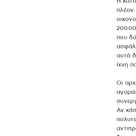
Η κατο
πλέον 
οικονο
200.0
που δύ
ασφάλι
αυτά δ
ίχνη π
Οι αρχ
αγορώ
συνεργ
Αν κάπ
πολυτε
αντιπρ