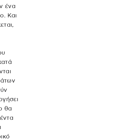
ν ένα
ο. Και
εται,
ου
κατά
νται
μάτων
ούν
ργήσει
ο θα
θέντα
ά
ρικό