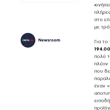
κινήσε
πλήρες
στο επ
με τρό
Newsroom
Για το
194.00
πολύ τ
πλέον
που δε
παραλ
έναν 
αποτυπ
εισοδ
προϊόν