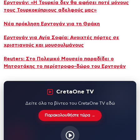
Ερντογάν: «Η Τουρκία δεν θα αφήσει ποτέ μόνους
τους Τουρκοκύπριους αδελφούς μας»
Νέα πρόκληση Ερντογάν για τη Θράκη
Ερντογάν για Αγία Σοφία: Ανοιχτές πόρτες σε
χριστιανούς και μουσουλμάνους
Reuters: Στο Πολεμικό Μουσείο παραδίδει ο
Μητσοτάκης το περίστροφο-δώρο του Ερντογάν
CretaOne TV
Δείτε όλα τα βίντεο του CretaOne TV εδώ
Παρακολουθήστε τώρα →