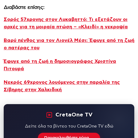
Διαβάστε επίσης:
Σορός 57χρονης στον Λυκαβηττό: Τι εξετάζουν οι
αρχές για τη μοιραία πτώση – «Κλειδί» η νεκροψία
Βαρύ πένθος για τον Λιονέλ Μέσι: Έφυγε από τη ζωή
ο πατέρας του
Έφυγε από τη ζωή η δημοσιογράφος Χριστίνα
Πιτουρά
Νεκρός 69χρονος λουόμενος στην παραλία της
Σίβηρης στην Χαλκιδική
CretaOne TV
Δείτε όλα τα βίντεο του CretaOne TV εδώ