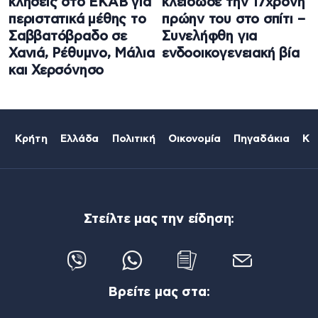
κλήσεις στο ΕΚΑΒ για
κλείδωσε την 17χρονη
περιστατικά μέθης το
πρώην του στο σπίτι –
Σαββατόβραδο σε
Συνελήφθη για
Χανιά, Ρέθυμνο, Μάλια
ενδοοικογενειακή βία
και Χερσόνησο
Κρήτη
Ελλάδα
Πολιτική
Οικονομία
Πηγαδάκια
Κό
Στείλτε μας την είδηση:
Βρείτε μας στα: