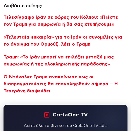
Διαβάστε επίσης:
Τελεσίγραφο Ιράν σε χώρες του Κόλπου: «Πιέστε
τον Τραμπ για συμφωνία ή θα σας χτυπήσουμε»
«Τελευταία ευκαιρία» για το Ιράν οι συνομιλίες για
το άνοιγμα του Ορμούζ, λέει ο Τραμπ
Τραμπ: «Το Ιράν μπορεί να επιλέξει μεταξύ μιας
συμφωνίας ή της ολοκληρωτικής παράδοσης»
Ο Ντόναλντ Τραμπ ανακοίνωσε πως οι
διαπραγματεύσεις θα επαναληφθούν σήμερα – Η
Τεχεράνη διαψεύδει
CretaOne TV
Δείτε όλα τα βίντεο του CretaOne TV εδώ