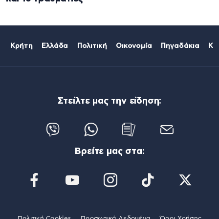
Κρήτη
Ελλάδα
Πολιτική
Οικονομία
Πηγαδάκια
Κό
Στείλτε μας την είδηση:
Βρείτε μας στα:
Πολιτική Cookies
Προσωπικά Δεδομένα
Όροι Χρήσης