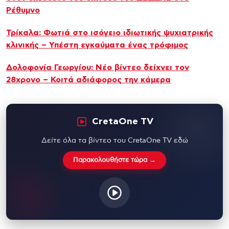
Ρέθυμνο
Τρίκαλα: Φωτιά στο ισόγειο ιδιωτικής ψυχιατρικής
κλινικής – Υπέστη εγκαύματα ένας τρόφιμος
Δολοφονία Γεωργίου: Νέο βίντεο δείχνει τον
28χρονο – Κοιτά αδιάφορος την κάμερα
CretaOne TV
Δείτε όλα τα βίντεο του CretaOne TV εδώ
Παρακολουθήστε τώρα →