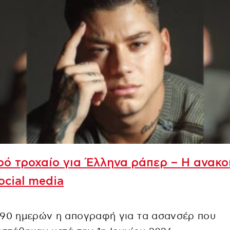
ό τροχαίο για Έλληνα ράπερ – Η ανακο
ocial media
 90 ημερών η απογραφή για τα ασανσέρ που