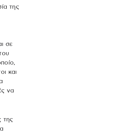
σία της
ι σε
του
ποίο,
οι και
α
ές να
 της
θα