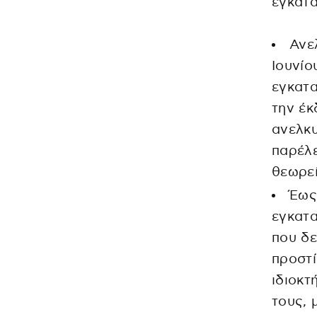
εγκατα
Ανε
Ιουνίο
εγκατα
την έ
ανελκυ
παρέλε
θεωρεί
Έως
εγκατ
που δε
προστί
ιδιοκτ
τους, 