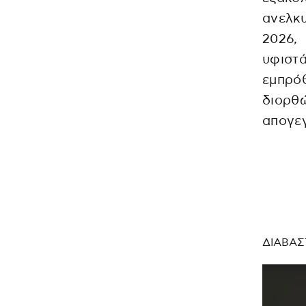
ανελκυ
2026,
υφιστ
εμπρό
διορθώ
απογε
ΔΙΑΒΑΣ