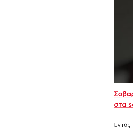
Σοβαρ
στα s
Εντός