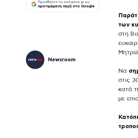
Προσθέστε το cretaone.gr ως
προτιμώμενη πηγή στο Google
Παράτ
των κ
στη Βο
ευκαι
Μητρώ
Newsroom
Να
ση
στις 3
κατά τ
με επι
Κατόπ
τροποπ