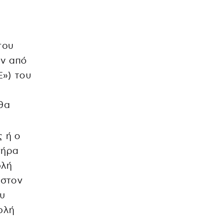
του
ών από
») του
ν
θα
ς ή ο
τήρα
ολή
ιστον
ου
ολή