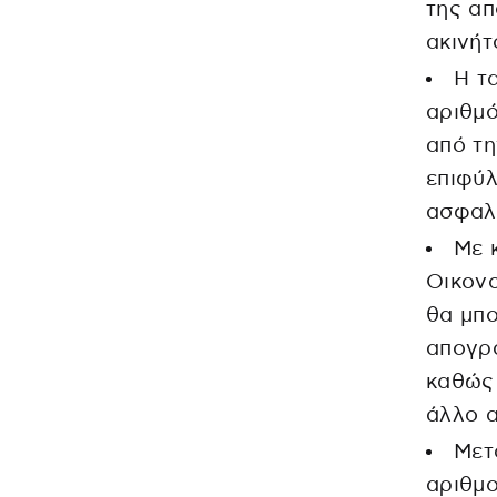
της απ
ακινήτ
Η τ
αριθμό
από τ
επιφύλ
ασφαλή
Με 
Οικονο
θα μπο
απογρα
καθώς 
άλλο α
Μετ
αριθμ