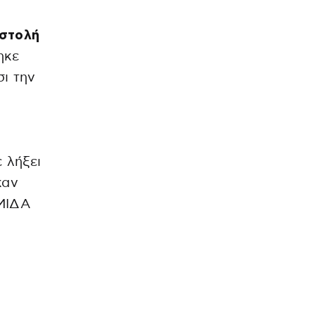
αστολή
ηκε
ι την
 λήξει
καν
ΟΜΙΔΑ