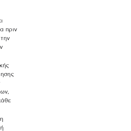
ι
α πριν
 την
ν
κής
νησης
ς
μων,
κάθε
ξη
κή