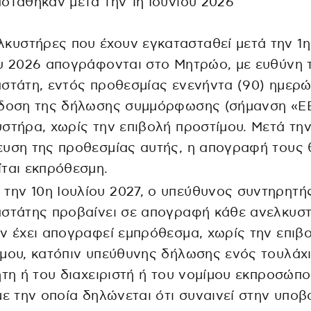
στάθηκαν μετά την 1η Ιουνίου 2026
λκυστήρες που έχουν εγκατασταθεί μετά την 1η
υ 2026 απογράφονται στο Μητρώο, με ευθύνη 
στάτη, εντός προθεσμίας ενενήντα (90) ημερ
κδοση της δήλωσης συμμόρφωσης (σήμανση «ΕΕ
στήρα, χωρίς την επιβολή προστίμου. Μετά τη
υση της προθεσμίας αυτής, η απογραφή τους 
ται εκπρόθεσμη.
 την 10η Ιουλίου 2027, ο υπεύθυνος συντηρητή
αστάτης προβαίνει σε απογραφή κάθε ανελκυσ
ν έχει απογραφεί εμπρόθεσμα, χωρίς την επιβ
μου, κατόπιν υπεύθυνης δήλωσης ενός τουλάχ
ήτη ή του διαχειριστή ή του νομίμου εκπροσώπ
με την οποία δηλώνεται ότι συναινεί στην υποβ