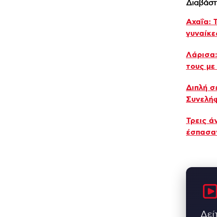
Διαβάστ
Αχαΐα: 
γυναίκε
Λάρισα:
τους με
Διπλή σ
Συνελήφ
Τρεις ά
έσπασαν
Δεί