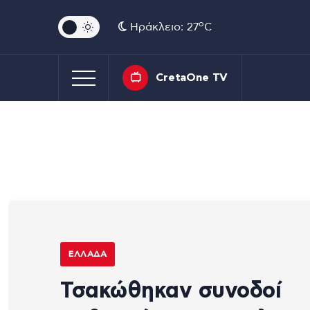
o
Ηράκλειο: 27
C
CretaOne TV
ΕΛΛΆΔΑ
Τσακώθηκαν συνοδοί