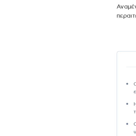
Αναμέν
περαιτ