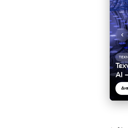
ΤΕΧ
Τεχ
ΑΙ 
Δι