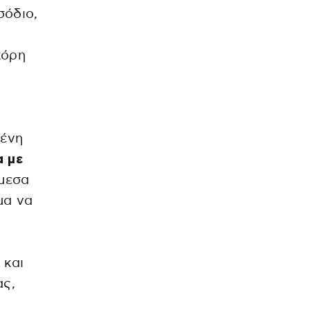
σόδιο,
κόρη
μένη
 με
άμεσα
μα να
 και
ας,