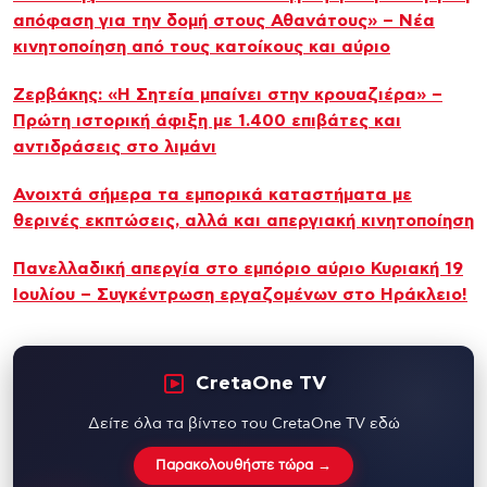
απόφαση για την δομή στους Αθανάτους» – Νέα
κινητοποίηση από τους κατοίκους και αύριο
Ζερβάκης: «Η Σητεία μπαίνει στην κρουαζιέρα» –
Πρώτη ιστορική άφιξη με 1.400 επιβάτες και
αντιδράσεις στο λιμάνι
Ανοιχτά σήμερα τα εμπορικά καταστήματα με
θερινές εκπτώσεις, αλλά και απεργιακή κινητοποίηση
Πανελλαδική απεργία στο εμπόριο αύριο Κυριακή 19
Ιουλίου – Συγκέντρωση εργαζομένων στο Ηράκλειο!
CretaOne TV
Δείτε όλα τα βίντεο του CretaOne TV εδώ
Παρακολουθήστε τώρα →