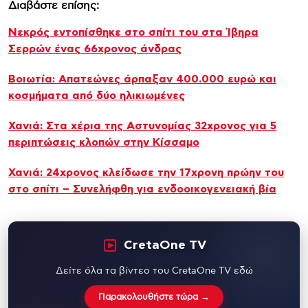
Διαβάστε επίσης:
Νεκρός εντοπίσθηκε στο σπίτι του στα Ίβηρα
Σερρών ένας 66χρονος άνδρας
Βοιωτία: Απατεώνες άρπαξαν 400.000 ευρώ και
κοσμήματα από δύο ηλικιωμένες
Χανιά: Στα χέρια της Αστυνομίας 32χρονος για 5
περιπτώσεις κλοπών στην Κίσσαμο
Χανιά: 24χρονος κλείδωσε την 17χρονη πρώην του
στο σπίτι – Συνελήφθη για ενδοοικογενειακή βία
CretaOne TV
Δείτε όλα τα βίντεο του CretaOne TV εδώ
Παρακολουθήστε τώρα →