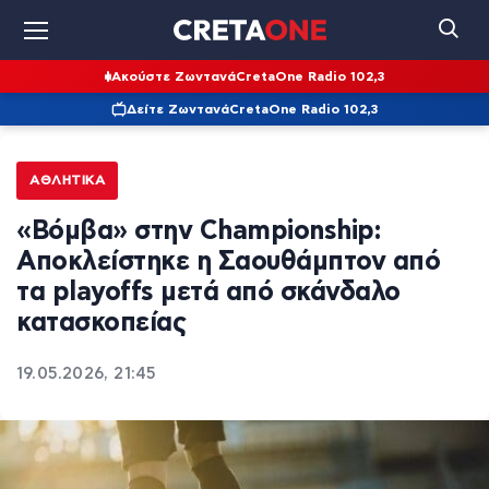
Ακούστε Ζωντανά
CretaOne Radio 102,3
Δείτε Ζωντανά
CretaOne Radio 102,3
ΑΘΛΗΤΙΚΆ
«Βόμβα» στην Championship:
Αποκλείστηκε η Σαουθάμπτον από
τα playoffs μετά από σκάνδαλο
κατασκοπείας
19.05.2026, 21:45