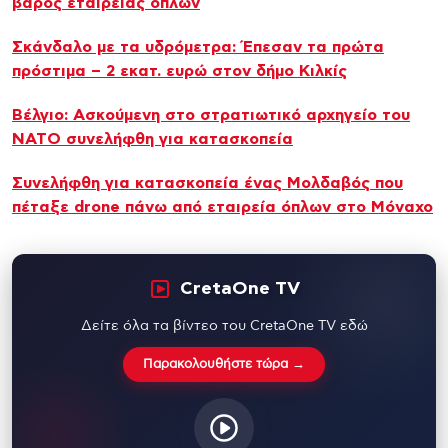
βάρος εταιρείας όπλων
Σκάνδαλο με τα υδρόμετρα: Έπεσαν τα πρώτα
πρόστιμα – 2 εκατ. ευρώ στον δήμο Κιλκίς
Βέλγιο: Ασκούμενη στο στρατιωτικό αρχηγείο του
ΝΑΤΟ συνελήφθη για κατασκοπεία
Συνελήφθη για κατασκοπεία ένας Μολδαβός που
πέταξε drone πάνω από εταιρεία όπλων στο Μόναχο
CretaOne TV
Δείτε όλα τα βίντεο του CretaOne TV εδώ
Παρακολουθήστε τώρα →