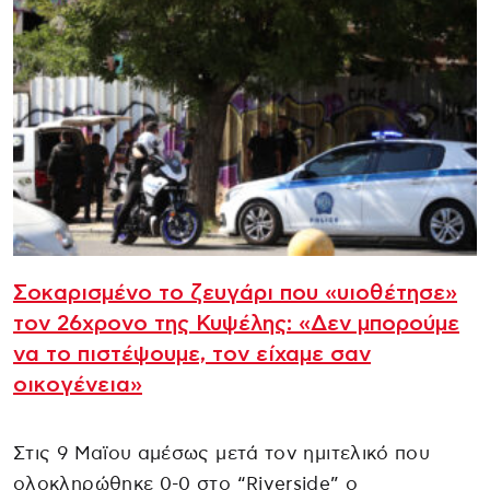
Σοκαρισμένο το ζευγάρι που «υιοθέτησε»
τον 26χρονο της Κυψέλης: «Δεν μπορούμε
να το πιστέψουμε, τον είχαμε σαν
οικογένεια»
Στις 9 Μαϊου αμέσως μετά τον ημιτελικό που
ολοκληρώθηκε 0-0 στο “Riverside” ο