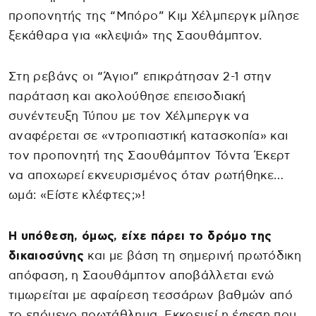
προπονητής της “Μπόρο” Κιμ Χέλμπεργκ μίλησε
ξεκάθαρα για «κλεψιά» της Σαουθάμπτον.
Στη ρεβάνς οι “Άγιοι” επικράτησαν 2-1 στην
παράταση και ακολούθησε επεισοδιακή
συνέντευξη Τύπου με τον Χέλμπεργκ να
αναφέρεται σε «ντροπιαστική κατασκοπία» και
τον προπονητή της Σαουθάμπτον Τόντα Έκερτ
να αποχωρεί εκνευρισμένος όταν ρωτήθηκε…
ωμά: «Είστε κλέφτες;»!
Η υπόθεση, όμως, είχε πάρει το δρόμο της
δικαιοσύνης
και με βάση τη σημερινή πρωτόδικη
απόφαση, η Σαουθάμπτον αποβάλλεται ενώ
τιμωρείται με αφαίρεση τεσσάρων βαθμών από
το επόμενο πρωτάθλημα. Εκκρεμεί η έφεση που