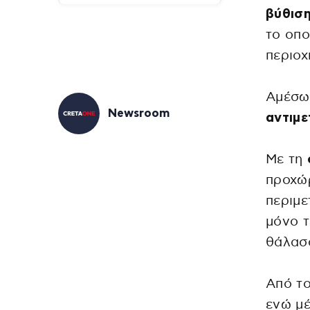
βύθιση
το οπο
περιοχ
Αμέσως
Newsroom
αντιμ
Με τη
προχώ
περιμε
μόνο τ
θάλασ
Από τ
ενώ μέ