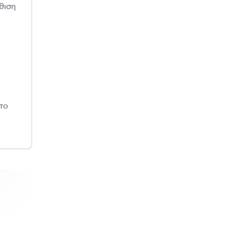
θιση
το