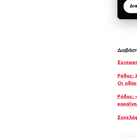
Δι
Διαβάστ
Σεισμικ
Ρόδος: 
Οι οδηγ
Ρόδος: 
κοκαΐνη
Συνελήφ