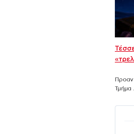
Τέσσε
«τρελ
Προανά
Τμήμα 