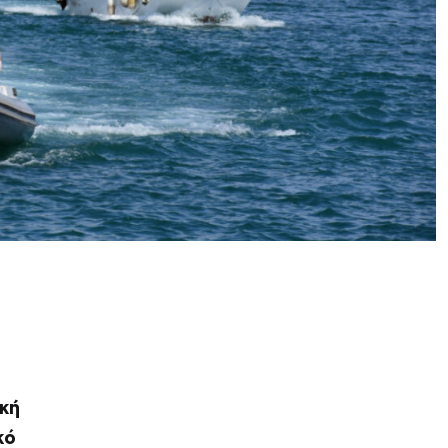
ική
κό