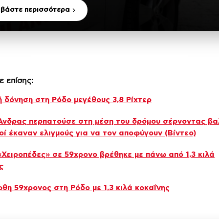
αβάστε περισσότερα
ε επίσης:
ή δόνηση στη Ρόδο μεγέθους 3,8 Ρίχτερ
Άνδρας περπατούσε στη μέση του δρόμου σέρνοντας βα
οί έκαναν ελιγμούς για να τον αποφύγουν (Βίντεο)
«Χειροπέδες» σε 59χρονο βρέθηκε με πάνω από 1,3 κιλά
ς
θη 59χρονος στη Ρόδο με 1,3 κιλά κοκαΐνης