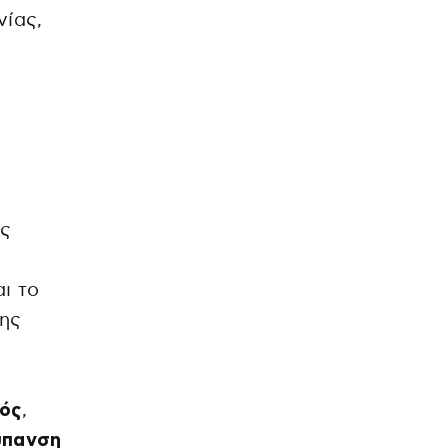
ίας,
ές
αι το
της
ός
,
ύπανση