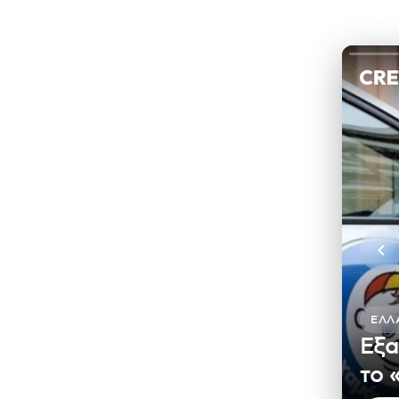
ΕΛΛ
Εξα
το 