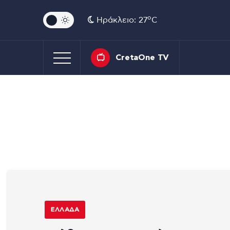
o
Ηράκλειο: 27
C
CretaOne TV
ΕΛΛΆΔΑ